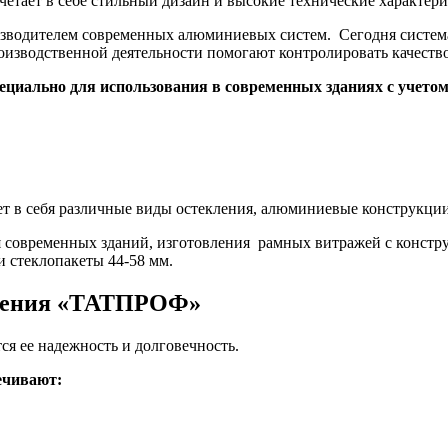
очетает в себе стильный дизайн и высокие технические характе
водителем современных алюминиевых систем. Сегодня систем
зводственной деятельности помогают контролировать качество 
циально для использования в современных зданиях с учетом
ет в себя различные виды остекления, алюминиевые конструкци
современных зданий, изготовления рамных витражей с констр
 стеклопакеты 44-58 мм.
кления «ТАТПРОФ»
 ее надежность и долговечность.
ечивают: