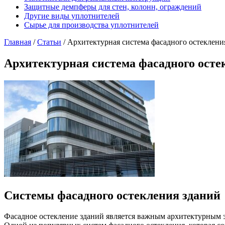
Защитные демпферы для стен, колонн, ограждений
Другие виды уплотнителей
Сырье для производства уплотнителей
Главная
/
Статьи
/
Архитектурная система фасадного остекле
Архитектурная система фасадного ос
Системы фасадного остекления зданий
Фасадное остекление зданий является важным архитектурным э