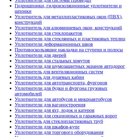
Уплотнители для системы Проведал
Гидрошпонки, гидроизоляционные уплотнители и
шпонки
Уплотнитель для металлопластиковых окон (ПВХ),
конструкций
Уплотнитель для алюминиевых окон, конструкций
Уплотнители для стеклопакетов
Уплотнители для стеклянных и пластиковых теплиц
Уплотнители деформационных швов
Противоскользящие накладки на ступени и полосы
Уплотнители для дверей
Уплотнители для стальных хомутов
Уплотнители для шумозащитных экранов автодорог
Уплотнитель для вентиляционных систем
Уплотнитель для душевых кабин
Уплотнители для автотранспорта, фургонов
Уплотнители для будки и фургона грузовых
автомобилей
Уплотнители для автобусов и микроавтобусов
Уплотнители для вагоностроения
Уплотнители для яхт, лодок и катеров
Уплотнители для секционных и гаражных ворот
Уплотнитель для стеклопластиковых труб
Уплотнители для шкафов-купе
Уплотнители для торгового оборудования