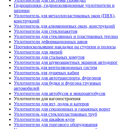
Уплотнители для системы Проведал
Гидрошпонки, гидроизоляционные уплотнители и
шпонки
Уплотнитель для металлопластиковых окон (ПВХ),
конструкций
Уплотнитель для алюминиевых окон, конструкций
Уплотнители для стеклопакетов
Уплотнители для стеклянных и пластиковых теплиц
Уплотнители деформационных швов
Противоскользящие накладки на ступени и полосы
Уплотнители для дверей
Уплотнители для стальных хомутов
Уплотнители для шумозащитных экранов автодорог
Уплотнитель для вентиляционных систем
Уплотнитель для душевых кабин
Уплотнители для автотранспорта, фургонов
Уплотнители для будки и фургона грузовых
автомобилей
Уплотнители для автобусов и микроавтобусов
Уплотнители для вагоностроения
Уплотнители для яхт, лодок и катеров
Уплотнители для секционных и гаражных ворот
Уплотнитель для стеклопластиковых труб
Уплотнители для шкафов-купе
Уплотнители для торгового оборудования