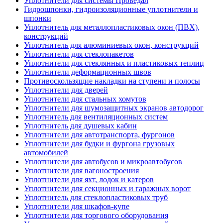
Уплотнители для системы Проведал
Гидрошпонки, гидроизоляционные уплотнители и
шпонки
Уплотнитель для металлопластиковых окон (ПВХ),
конструкций
Уплотнитель для алюминиевых окон, конструкций
Уплотнители для стеклопакетов
Уплотнители для стеклянных и пластиковых теплиц
Уплотнители деформационных швов
Противоскользящие накладки на ступени и полосы
Уплотнители для дверей
Уплотнители для стальных хомутов
Уплотнители для шумозащитных экранов автодорог
Уплотнитель для вентиляционных систем
Уплотнитель для душевых кабин
Уплотнители для автотранспорта, фургонов
Уплотнители для будки и фургона грузовых
автомобилей
Уплотнители для автобусов и микроавтобусов
Уплотнители для вагоностроения
Уплотнители для яхт, лодок и катеров
Уплотнители для секционных и гаражных ворот
Уплотнитель для стеклопластиковых труб
Уплотнители для шкафов-купе
Уплотнители для торгового оборудования