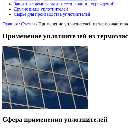
Защитные демпферы для стен, колонн, ограждений
Другие виды уплотнителей
Сырье для производства уплотнителей
Главная
/
Статьи
/
Применение уплотнителей из термоэластопл
Применение уплотнителей из термоэла
Сфера применения уплотнителей