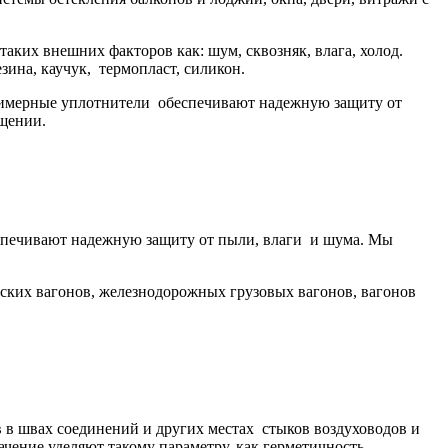
ких внешних факторов как: шум, сквозняк, влага, холод.
ина, каучук, термопласт, силикон.
олимерные уплотнители обеспечивают надежную защиту от
ещении.
спечивают надежную защиту от пыли, влаги и шума. Мы
ких вагонов, железнодорожных грузовых вагонов, вагонов
в в швах соединений и других местах стыков воздуховодов и
чение уделяют такому параметру, как герметичность