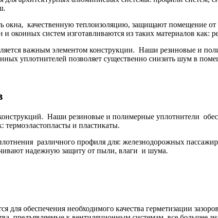
ш.
ь окна, качественную теплоизоляцию, защищают помещение от та
 оконных систем изготавливаются из таких материалов как: рез
 является важным элементом конструкции. Наши резиновые и п
венных уплотнителей позволяет существенно снизить шум в пом
в
 конструкций. Наши резиновые и полимерные уплотнители обе
: термоэластопласты и пластикаты.
лотнения различного профиля для: железнодорожных пассажирс
чивают надежную защиту от пыли, влаги и шума.
ся для обеспечения необходимого качества герметизации зазоро
ва, предъявляемые к вентиляционным системам, все большее зна