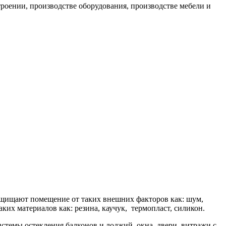
роении, производстве оборудования, производстве мебели и
защищают помещение от таких внешних факторов как: шум,
ких материалов как: резина, каучук, термопласт, силикон.
истемы остекления балконов и лоджий, окна, двери, витражи с