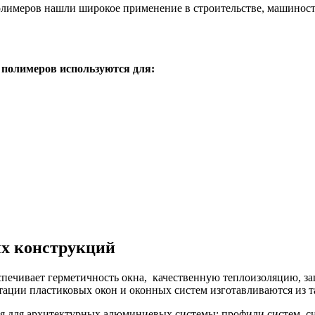
олимеров нашли широкое применение в строительстве, машиност
 полимеров используются для:
ых конструкций
еспечивает герметичность окна, качественную теплоизоляцию, 
тации пластиковых окон и оконных систем изготавливаются из та
 для а
рхитектурных алюминиевых системы: п
рофили систем, с