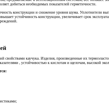
оляет добиться необходимых показателей герметичности.
ичность конструкции и снижение уровня шума. Уплотнители вы
овышает устойчивость конструкции, увеличивает срок эксплуа
вреждений.
лей
й свойствами каучука. Изделия, произведенные их термоэласто
зателями , устойчивостью к кислотам и щелочам, высокой эко
тся:
истиками;