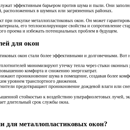
 служат эффективным барьером против шума и пыли. Они заполн
й, расположенных в шумных или загрязненных районах.
кт при покупке металлопластиковых окон. Он может гарантиров
материала, его теплоизолирующие свойства и сопротивление ста
ого проема и избежать потенциальных проблем в будущем.
ей для окон
тиковых окон стали более эффективными и долговечными. Вот 
лотнителей минимизируют утечку тепла через стыки оконных ра
 повышению комфорта и снижению энергозатрат.
нижают проникновение шума в помещение, создавая более комфо
ким уровнем транспортного движения.
нители предотвращают проникновение дождевой влаги или снег
шенной стойкостью к воздействию ультрафиолетовых лучей, эк
вает длительный срок службы окна.
и для металлопластиковых окон?