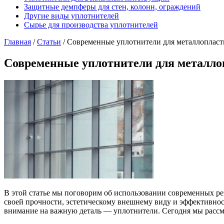
Защитные демпферы для стен, колонн, ограждений
Другие виды уплотнителей
Сырье для производства уплотнителей
Главная
/
Статьи
/
Современные уплотнители для металлопласт
Современные уплотнители для металло
В этой статье мы поговорим об использовании современных р
своей прочности, эстетическому внешнему виду и эффективнос
внимание на важную деталь — уплотнители. Сегодня мы рассм