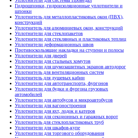
Уплотнители для системы Проведал
Гидрошпонки, гидроизоляционные уплотнители и
шпонки
Уплотнитель для металлопластиковых окон (ПВХ),
конструкций
Уплотнитель для алюминиевых окон, конструкций
Уплотнители для стеклопакетов
Уплотнители для стеклянных и пластиковых теплиц
Уплотнители деформационных швов
Противоскользящие накладки на ступени и полосы
Уплотнители для дверей
Уплотнители для стальных хомутов
Уплотнители для шумозащитных экранов автодорог
Уплотнитель для вентиляционных систем
Уплотнитель для душевых кабин
Уплотнители для автотранспорта, фургонов
Уплотнители для будки и фургона грузовых
автомобилей
Уплотнители для автобусов и микроавтобусов
Уплотнители для вагоностроения
Уплотнители для яхт, лодок и катеров
Уплотнители для секционных и гаражных ворот
Уплотнитель для стеклопластиковых труб
Уплотнители для шкафов-купе
Уплотнители для торгового оборудования