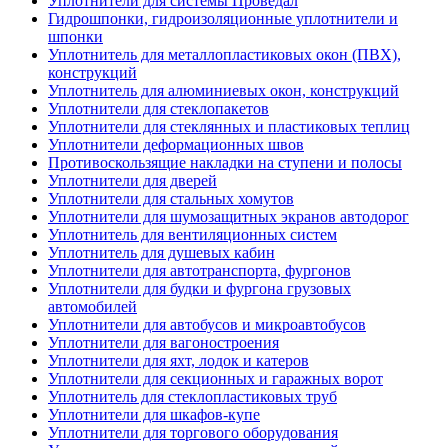
Уплотнители для системы Проведал
Гидрошпонки, гидроизоляционные уплотнители и
шпонки
Уплотнитель для металлопластиковых окон (ПВХ),
конструкций
Уплотнитель для алюминиевых окон, конструкций
Уплотнители для стеклопакетов
Уплотнители для стеклянных и пластиковых теплиц
Уплотнители деформационных швов
Противоскользящие накладки на ступени и полосы
Уплотнители для дверей
Уплотнители для стальных хомутов
Уплотнители для шумозащитных экранов автодорог
Уплотнитель для вентиляционных систем
Уплотнитель для душевых кабин
Уплотнители для автотранспорта, фургонов
Уплотнители для будки и фургона грузовых
автомобилей
Уплотнители для автобусов и микроавтобусов
Уплотнители для вагоностроения
Уплотнители для яхт, лодок и катеров
Уплотнители для секционных и гаражных ворот
Уплотнитель для стеклопластиковых труб
Уплотнители для шкафов-купе
Уплотнители для торгового оборудования