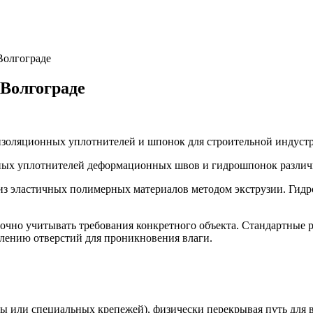
Волгограде
Волгограде
изоляционных уплотнителей и шпонок для строительной индуст
ьных уплотнителей деформационных швов и гидрошпонок различ
з эластичных полимерных материалов методом экструзии. Гидр
чно учитывать требования конкретного объекта. Стандартные р
влению отверстий для проникновения влаги.
ы или специальных крепежей), физически перекрывая путь для в