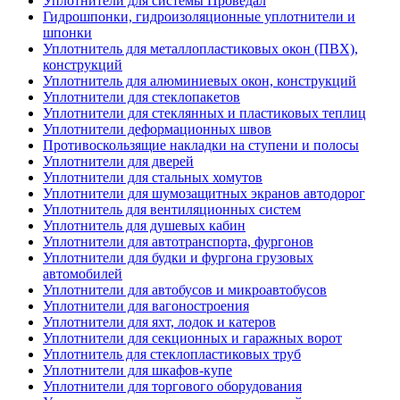
Уплотнители для системы Проведал
Гидрошпонки, гидроизоляционные уплотнители и
шпонки
Уплотнитель для металлопластиковых окон (ПВХ),
конструкций
Уплотнитель для алюминиевых окон, конструкций
Уплотнители для стеклопакетов
Уплотнители для стеклянных и пластиковых теплиц
Уплотнители деформационных швов
Противоскользящие накладки на ступени и полосы
Уплотнители для дверей
Уплотнители для стальных хомутов
Уплотнители для шумозащитных экранов автодорог
Уплотнитель для вентиляционных систем
Уплотнитель для душевых кабин
Уплотнители для автотранспорта, фургонов
Уплотнители для будки и фургона грузовых
автомобилей
Уплотнители для автобусов и микроавтобусов
Уплотнители для вагоностроения
Уплотнители для яхт, лодок и катеров
Уплотнители для секционных и гаражных ворот
Уплотнитель для стеклопластиковых труб
Уплотнители для шкафов-купе
Уплотнители для торгового оборудования