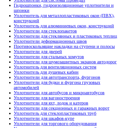
Уплотнители для системы Проведал
Гидрошпонки, гидроизоляционные уплотнители и
шпонки
Уплотнитель для металлопластиковых окон (ПВХ),
конструкций
Уплотнитель для алюминиевых окон, конструкций
Уплотнители для стеклопакетов
Уплотнители для стеклянных и пластиковых теплиц
Уплотнители деформационных швов
Противоскользящие накладки на ступени и полосы
Уплотнители для дверей
Уплотнители для стальных хомутов
Уплотнители для шумозащитных экранов автодорог
Уплотнитель для вентиляционных систем
Уплотнитель для душевых кабин
Уплотнители для автотранспорта, фургонов
Уплотнители для будки и фургона грузовых
автомобилей
Уплотнители для автобусов и микроавтобусов
Уплотнители для вагоностроения
Уплотнители для яхт, лодок и катеров
Уплотнители для секционных и гаражных ворот
Уплотнитель для стеклопластиковых труб
Уплотнители для шкафов-купе
Уплотнители для торгового оборудования