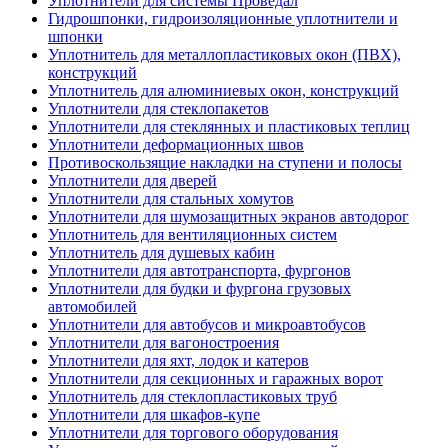
Уплотнители для системы Проведал
Гидрошпонки, гидроизоляционные уплотнители и
шпонки
Уплотнитель для металлопластиковых окон (ПВХ),
конструкций
Уплотнитель для алюминиевых окон, конструкций
Уплотнители для стеклопакетов
Уплотнители для стеклянных и пластиковых теплиц
Уплотнители деформационных швов
Противоскользящие накладки на ступени и полосы
Уплотнители для дверей
Уплотнители для стальных хомутов
Уплотнители для шумозащитных экранов автодорог
Уплотнитель для вентиляционных систем
Уплотнитель для душевых кабин
Уплотнители для автотранспорта, фургонов
Уплотнители для будки и фургона грузовых
автомобилей
Уплотнители для автобусов и микроавтобусов
Уплотнители для вагоностроения
Уплотнители для яхт, лодок и катеров
Уплотнители для секционных и гаражных ворот
Уплотнитель для стеклопластиковых труб
Уплотнители для шкафов-купе
Уплотнители для торгового оборудования