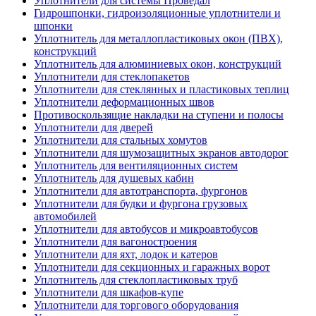
Уплотнители для системы Проведал
Гидрошпонки, гидроизоляционные уплотнители и
шпонки
Уплотнитель для металлопластиковых окон (ПВХ),
конструкций
Уплотнитель для алюминиевых окон, конструкций
Уплотнители для стеклопакетов
Уплотнители для стеклянных и пластиковых теплиц
Уплотнители деформационных швов
Противоскользящие накладки на ступени и полосы
Уплотнители для дверей
Уплотнители для стальных хомутов
Уплотнители для шумозащитных экранов автодорог
Уплотнитель для вентиляционных систем
Уплотнитель для душевых кабин
Уплотнители для автотранспорта, фургонов
Уплотнители для будки и фургона грузовых
автомобилей
Уплотнители для автобусов и микроавтобусов
Уплотнители для вагоностроения
Уплотнители для яхт, лодок и катеров
Уплотнители для секционных и гаражных ворот
Уплотнитель для стеклопластиковых труб
Уплотнители для шкафов-купе
Уплотнители для торгового оборудования