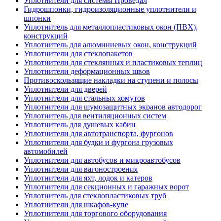
Уплотнители для системы Проведал
Гидрошпонки, гидроизоляционные уплотнители и
шпонки
Уплотнитель для металлопластиковых окон (ПВХ),
конструкций
Уплотнитель для алюминиевых окон, конструкций
Уплотнители для стеклопакетов
Уплотнители для стеклянных и пластиковых теплиц
Уплотнители деформационных швов
Противоскользящие накладки на ступени и полосы
Уплотнители для дверей
Уплотнители для стальных хомутов
Уплотнители для шумозащитных экранов автодорог
Уплотнитель для вентиляционных систем
Уплотнитель для душевых кабин
Уплотнители для автотранспорта, фургонов
Уплотнители для будки и фургона грузовых
автомобилей
Уплотнители для автобусов и микроавтобусов
Уплотнители для вагоностроения
Уплотнители для яхт, лодок и катеров
Уплотнители для секционных и гаражных ворот
Уплотнитель для стеклопластиковых труб
Уплотнители для шкафов-купе
Уплотнители для торгового оборудования