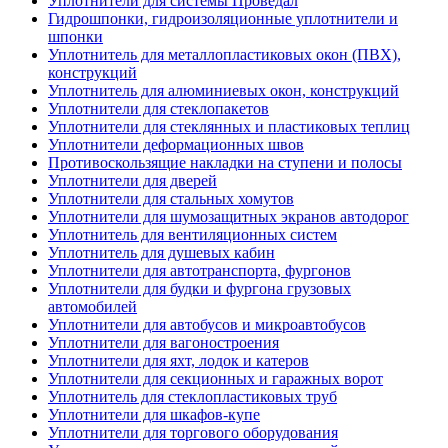
Уплотнители для системы Проведал
Гидрошпонки, гидроизоляционные уплотнители и
шпонки
Уплотнитель для металлопластиковых окон (ПВХ),
конструкций
Уплотнитель для алюминиевых окон, конструкций
Уплотнители для стеклопакетов
Уплотнители для стеклянных и пластиковых теплиц
Уплотнители деформационных швов
Противоскользящие накладки на ступени и полосы
Уплотнители для дверей
Уплотнители для стальных хомутов
Уплотнители для шумозащитных экранов автодорог
Уплотнитель для вентиляционных систем
Уплотнитель для душевых кабин
Уплотнители для автотранспорта, фургонов
Уплотнители для будки и фургона грузовых
автомобилей
Уплотнители для автобусов и микроавтобусов
Уплотнители для вагоностроения
Уплотнители для яхт, лодок и катеров
Уплотнители для секционных и гаражных ворот
Уплотнитель для стеклопластиковых труб
Уплотнители для шкафов-купе
Уплотнители для торгового оборудования