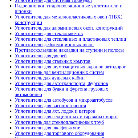
Уплотнители для системы Проведал
Гидрошпонки, гидроизоляционные уплотнители и
шпонки
Уплотнитель для металлопластиковых окон (ПВХ),
конструкций
Уплотнитель для алюминиевых окон, конструкций
Уплотнители для стеклопакетов
Уплотнители для стеклянных и пластиковых теплиц
Уплотнители деформационных швов
Противоскользящие накладки на ступени и полосы
Уплотнители для дверей
Уплотнители для стальных хомутов
Уплотнители для шумозащитных экранов автодорог
Уплотнитель для вентиляционных систем
Уплотнитель для душевых кабин
Уплотнители для автотранспорта, фургонов
Уплотнители для будки и фургона грузовых
автомобилей
Уплотнители для автобусов и микроавтобусов
Уплотнители для вагоностроения
Уплотнители для яхт, лодок и катеров
Уплотнители для секционных и гаражных ворот
Уплотнитель для стеклопластиковых труб
Уплотнители для шкафов-купе
Уплотнители для торгового оборудования