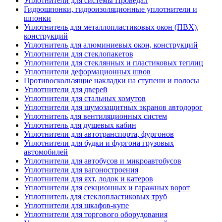
Уплотнители для системы Проведал
Гидрошпонки, гидроизоляционные уплотнители и
шпонки
Уплотнитель для металлопластиковых окон (ПВХ),
конструкций
Уплотнитель для алюминиевых окон, конструкций
Уплотнители для стеклопакетов
Уплотнители для стеклянных и пластиковых теплиц
Уплотнители деформационных швов
Противоскользящие накладки на ступени и полосы
Уплотнители для дверей
Уплотнители для стальных хомутов
Уплотнители для шумозащитных экранов автодорог
Уплотнитель для вентиляционных систем
Уплотнитель для душевых кабин
Уплотнители для автотранспорта, фургонов
Уплотнители для будки и фургона грузовых
автомобилей
Уплотнители для автобусов и микроавтобусов
Уплотнители для вагоностроения
Уплотнители для яхт, лодок и катеров
Уплотнители для секционных и гаражных ворот
Уплотнитель для стеклопластиковых труб
Уплотнители для шкафов-купе
Уплотнители для торгового оборудования