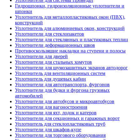
Уплотнители для системы Проведал
Гидрошпонки, гидроизоляционные уплотнители и
шпонки
Уплотнитель для металлопластиковых окон (ПВХ),
конструкций
Уплотнитель для алюминиевых окон, конструкций
Уплотнители для стеклопакетов
Уплотнители для стеклянных и пластиковых теплиц
Уплотнители деформационных швов
Противоскользящие накладки на ступени и полосы
Уплотнители для дверей
Уплотнители для стальных хомутов
Уплотнители для шумозащитных экранов автодорог
Уплотнитель для вентиляционных систем
Уплотнитель для душевых кабин
Уплотнители для автотранспорта, фургонов
Уплотнители для будки и фургона грузовых
автомобилей
Уплотнители для автобусов и микроавтобусов
Уплотнители для вагоностроения
Уплотнители для яхт, лодок и катеров
Уплотнители для секционных и гаражных ворот
Уплотнитель для стеклопластиковых труб
Уплотнители для шкафов-купе
Уплотнители для торгового оборудования