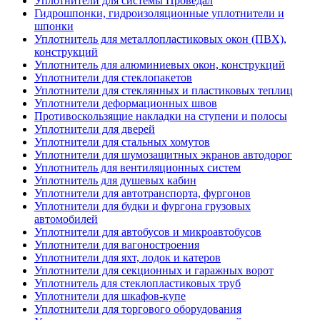
Уплотнители для системы Проведал
Гидрошпонки, гидроизоляционные уплотнители и
шпонки
Уплотнитель для металлопластиковых окон (ПВХ),
конструкций
Уплотнитель для алюминиевых окон, конструкций
Уплотнители для стеклопакетов
Уплотнители для стеклянных и пластиковых теплиц
Уплотнители деформационных швов
Противоскользящие накладки на ступени и полосы
Уплотнители для дверей
Уплотнители для стальных хомутов
Уплотнители для шумозащитных экранов автодорог
Уплотнитель для вентиляционных систем
Уплотнитель для душевых кабин
Уплотнители для автотранспорта, фургонов
Уплотнители для будки и фургона грузовых
автомобилей
Уплотнители для автобусов и микроавтобусов
Уплотнители для вагоностроения
Уплотнители для яхт, лодок и катеров
Уплотнители для секционных и гаражных ворот
Уплотнитель для стеклопластиковых труб
Уплотнители для шкафов-купе
Уплотнители для торгового оборудования